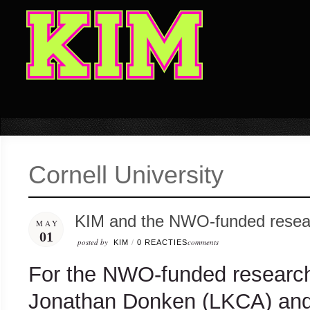
Cornell University
KIM and the NWO-funded resear
MAY
01
posted by
comments
KIM
/
0 REACTIES
For the NWO-funded research
Jonathan Donken (LKCA) and 