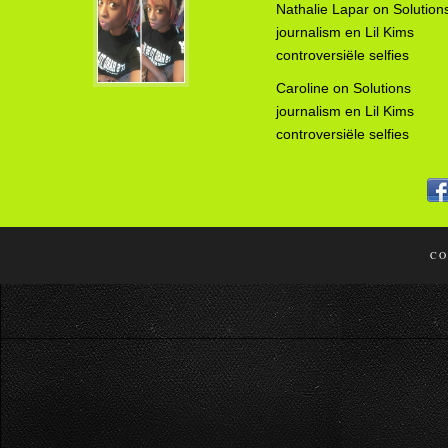
Nathalie Lapar
on
Solution
journalism en Lil Kims
controversiële selfies
Caroline
on
Solutions
journalism en Lil Kims
controversiële selfies
CO