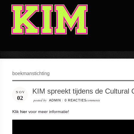
boekmanstichting
KIM spreekt tijdens de Cultural
NOV
02
posted by
comments
ADMIN
/
0 REACTIES
Klik
hier
voor meer informatie!