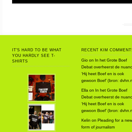
IT'S HARD TO BE WHAT
RECENT KIM COMMENT
YOU HARDLY SEE T-
Gio
on
In het Grote Boef
SHIRTS
Debat overheerst de nuanc
‘Hij heet Boef en is ook
gewoon Boef’ (bron: dvhn.n
Ella
on
In het Grote Boef
Debat overheerst de nuanc
‘Hij heet Boef en is ook
gewoon Boef’ (bron: dvhn.n
Kelin
on
Pleading for a ne
form of journalism