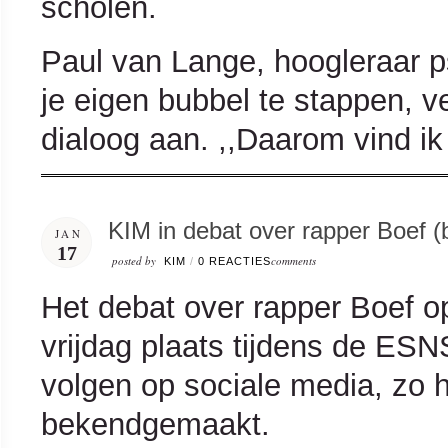
scholen.
Paul van Lange, hoogleraar ps
je eigen bubbel te stappen, v
dialoog aan. ,,Daarom vind ik 
KIM in debat over rapper Boef (b
JAN
17
posted by
comments
KIM
/
0 REACTIES
Het debat over rapper Boef o
vrijdag plaats tijdens de ESNS
volgen op sociale media, zo h
bekendgemaakt.