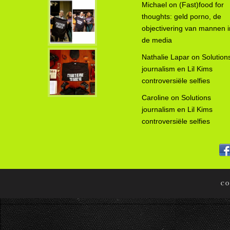
Michael
on
(Fast)food for
thoughts: geld porno, de
objectivering van mannen i
de media
Nathalie Lapar
on
Solution
journalism en Lil Kims
controversiële selfies
Caroline
on
Solutions
journalism en Lil Kims
controversiële selfies
CO