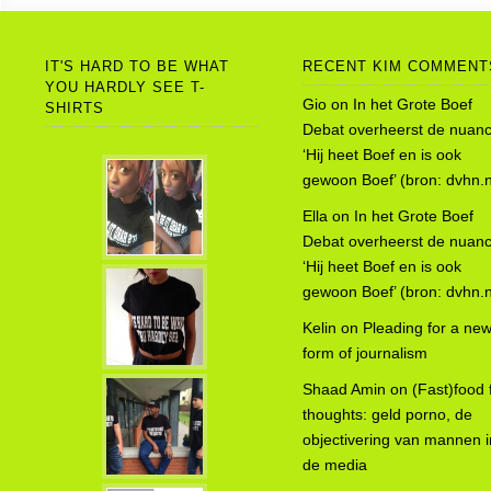
IT'S HARD TO BE WHAT
RECENT KIM COMMENT
YOU HARDLY SEE T-
Gio
on
In het Grote Boef
SHIRTS
Debat overheerst de nuanc
‘Hij heet Boef en is ook
gewoon Boef’ (bron: dvhn.n
Ella
on
In het Grote Boef
Debat overheerst de nuanc
‘Hij heet Boef en is ook
gewoon Boef’ (bron: dvhn.n
Kelin
on
Pleading for a ne
form of journalism
Shaad Amin
on
(Fast)food 
thoughts: geld porno, de
objectivering van mannen i
de media