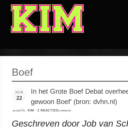
Boef
In het Grote Boef Debat overhee
JUN
22
gewoon Boef’ (bron: dvhn.nl)
posted by
comments
KIM
/
2 REACTIES
Geschreven door Job van Sch