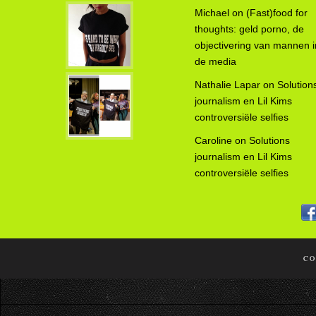
Michael
on
(Fast)food for
thoughts: geld porno, de
objectivering van mannen i
de media
Nathalie Lapar
on
Solution
journalism en Lil Kims
controversiële selfies
Caroline
on
Solutions
journalism en Lil Kims
controversiële selfies
CO