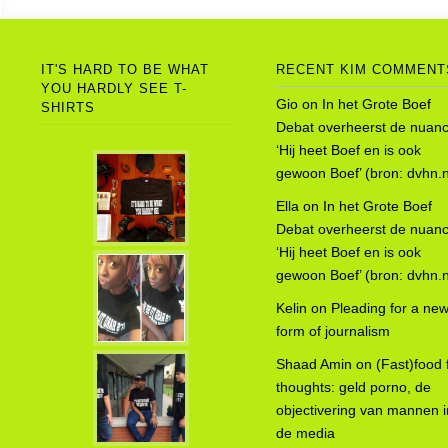
IT'S HARD TO BE WHAT
RECENT KIM COMMENT
YOU HARDLY SEE T-
Gio
on
In het Grote Boef
SHIRTS
Debat overheerst de nuanc
‘Hij heet Boef en is ook
gewoon Boef’ (bron: dvhn.n
Ella
on
In het Grote Boef
Debat overheerst de nuanc
‘Hij heet Boef en is ook
gewoon Boef’ (bron: dvhn.n
Kelin
on
Pleading for a ne
form of journalism
Shaad Amin
on
(Fast)food 
thoughts: geld porno, de
objectivering van mannen i
de media