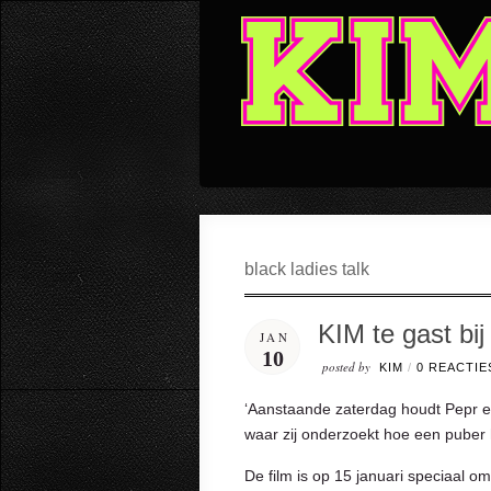
black ladies talk
KIM te gast bij
JAN
10
posted by
KIM
/
0 REACTIE
‘Aanstaande zaterdag houdt Pepr een
waar zij onderzoekt hoe een puber h
De film is op 15 januari speciaal 