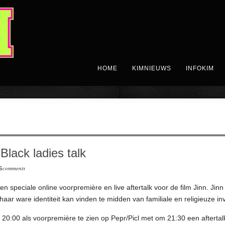
HOME
KIMNIEUWS
INFOKIM
 Black ladies talk
comments
S
 speciale online voorpremière en live aftertalk voor de film Jinn. ⁠Jinn
aar ware identiteit kan vinden te midden van familiale en religieuze inv
om 20:00 als voorpremière te zien op Pepr/Picl met om 21:30 een aftert