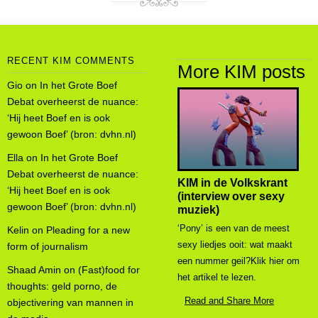
RECENT KIM COMMENTS
More KIM posts
Gio
on
In het Grote Boef
Debat overheerst de nuance:
‘Hij heet Boef en is ook
gewoon Boef’ (bron: dvhn.nl)
Ella
on
In het Grote Boef
Debat overheerst de nuance:
KIM in de Volkskrant
‘Hij heet Boef en is ook
(interview over sexy
gewoon Boef’ (bron: dvhn.nl)
muziek)
‘Pony’ is een van de meest
Kelin
on
Pleading for a new
sexy liedjes ooit: wat maakt
form of journalism
een nummer geil?Klik hier om
Shaad Amin
on
(Fast)food for
het artikel te lezen.
thoughts: geld porno, de
Read and Share More
objectivering van mannen in