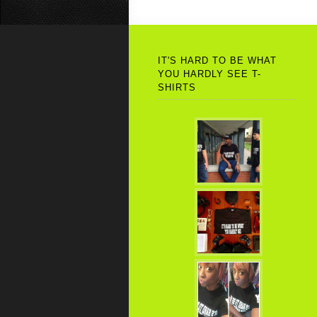
IT'S HARD TO BE WHAT
YOU HARDLY SEE T-
SHIRTS