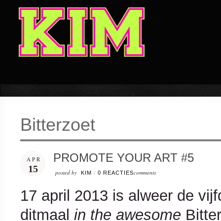
Bitterzoet
PROMOTE YOUR ART #5
APR
15
posted by
comments
KIM
/
0 REACTIES
17 april 2013 is alweer de vij
ditmaal
in the awesome
Bitter