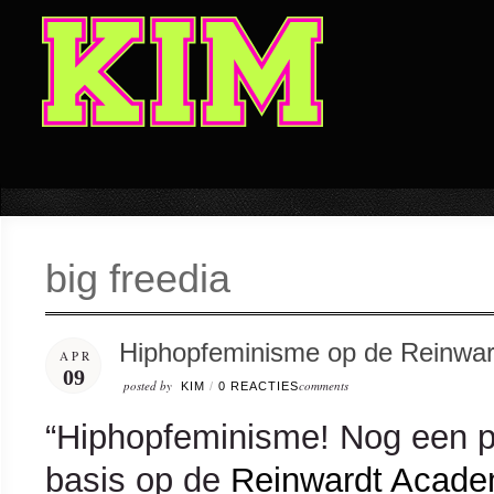
big freedia
Hiphopfeminisme op de Reinwar
APR
09
posted by
comments
KIM
/
0 REACTIES
“Hiphopfeminisme! Nog een p
basis op de
Reinwardt Acade