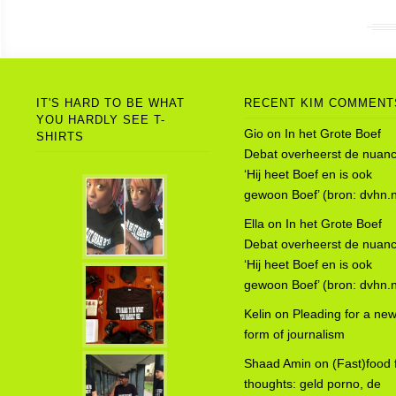
IT'S HARD TO BE WHAT
RECENT KIM COMMENT
YOU HARDLY SEE T-
Gio
on
In het Grote Boef
SHIRTS
Debat overheerst de nuanc
‘Hij heet Boef en is ook
gewoon Boef’ (bron: dvhn.n
Ella
on
In het Grote Boef
Debat overheerst de nuanc
‘Hij heet Boef en is ook
gewoon Boef’ (bron: dvhn.n
Kelin
on
Pleading for a ne
form of journalism
Shaad Amin
on
(Fast)food 
thoughts: geld porno, de