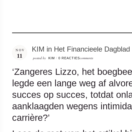
KIM in Het Financieele Dagblad 
NOV
11
posted by
comments
KIM
/
0 REACTIES
‘Zangeres Lizzo, het boegbeel
legde een lange weg af alvor
succes op succes, totdat onl
aanklaagden wegens intimidat
carrière?’