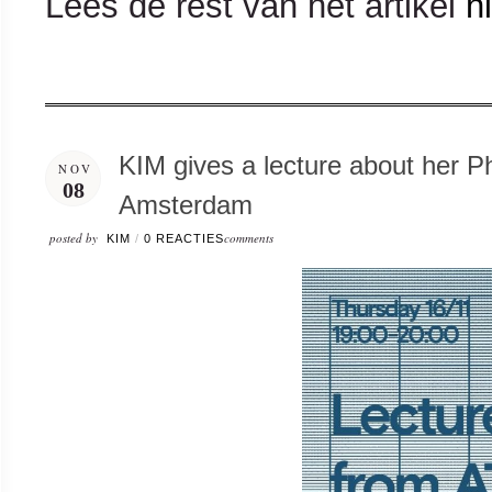
Lees de rest van het artikel
h
KIM gives a lecture about her Ph
NOV
08
Amsterdam
posted by
comments
KIM
/
0 REACTIES