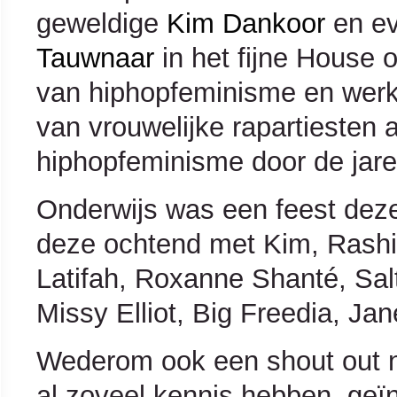
geweldige
Kim Dankoor
en ev
Tauwnaar
in het fijne House 
van hiphopfeminisme en wer
van vrouwelijke rapartiesten
hiphopfeminisme door de jar
Onderwijs was een feest dez
deze ochtend met Kim, Rash
Latifah, Roxanne Shanté, Salt
Missy Elliot, Big Freedia, Ja
Wederom ook een shout out n
al zoveel kennis hebben, geï