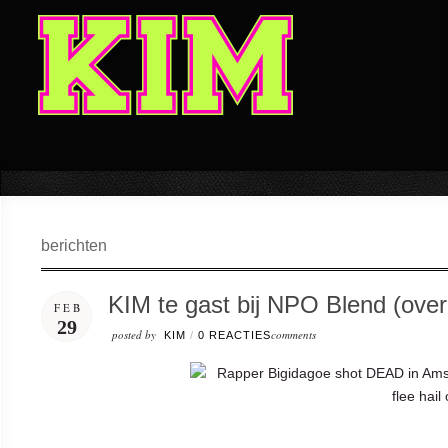
berichten
KIM te gast bij NPO Blend (overl
FEB
29
posted by
comments
KIM
/
0 REACTIES