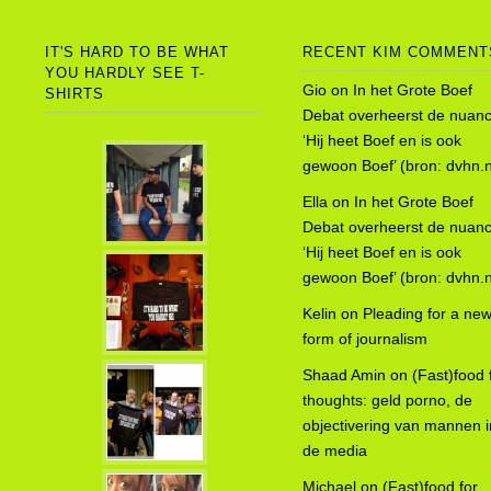
IT'S HARD TO BE WHAT
RECENT KIM COMMENT
YOU HARDLY SEE T-
Gio
on
In het Grote Boef
SHIRTS
Debat overheerst de nuanc
‘Hij heet Boef en is ook
gewoon Boef’ (bron: dvhn.n
Ella
on
In het Grote Boef
Debat overheerst de nuanc
‘Hij heet Boef en is ook
gewoon Boef’ (bron: dvhn.n
Kelin
on
Pleading for a ne
form of journalism
Shaad Amin
on
(Fast)food 
thoughts: geld porno, de
objectivering van mannen i
de media
Michael
on
(Fast)food for