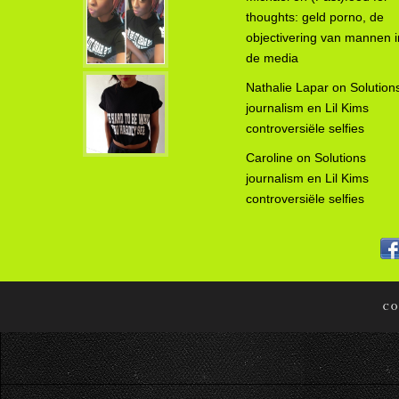
thoughts: geld porno, de
objectivering van mannen i
de media
Nathalie Lapar
on
Solution
journalism en Lil Kims
controversiële selfies
Caroline
on
Solutions
journalism en Lil Kims
controversiële selfies
CO