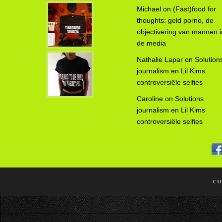
Michael
on
(Fast)food for
thoughts: geld porno, de
objectivering van mannen i
de media
Nathalie Lapar
on
Solution
journalism en Lil Kims
controversiële selfies
Caroline
on
Solutions
journalism en Lil Kims
controversiële selfies
CO