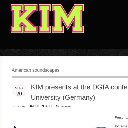
American soundscapes
KIM presents at the DGfA confe
MAY
20
University (Germany)
posted by
comments
KIM
/
0 REACTIES