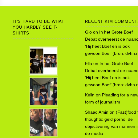
IT'S HARD TO BE WHAT
RECENT KIM COMMENT
YOU HARDLY SEE T-
Gio
on
In het Grote Boef
SHIRTS
Debat overheerst de nuanc
‘Hij heet Boef en is ook
gewoon Boef’ (bron: dvhn.n
Ella
on
In het Grote Boef
Debat overheerst de nuanc
‘Hij heet Boef en is ook
gewoon Boef’ (bron: dvhn.n
Kelin
on
Pleading for a ne
form of journalism
Shaad Amin
on
(Fast)food 
thoughts: geld porno, de
objectivering van mannen i
de media