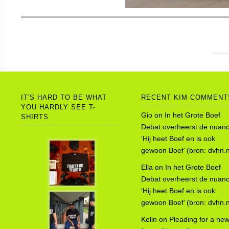
IT'S HARD TO BE WHAT
RECENT KIM COMMENT
YOU HARDLY SEE T-
Gio
on
In het Grote Boef
SHIRTS
Debat overheerst de nuanc
‘Hij heet Boef en is ook
gewoon Boef’ (bron: dvhn.n
Ella
on
In het Grote Boef
Debat overheerst de nuanc
‘Hij heet Boef en is ook
gewoon Boef’ (bron: dvhn.n
Kelin
on
Pleading for a ne