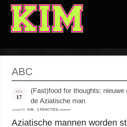
ABC
(Fast)food for thoughts: nieuw
JUL
17
de Aziatische man
posted by
comments
KIM
/
3 REACTIES
Aziatische mannen worden str