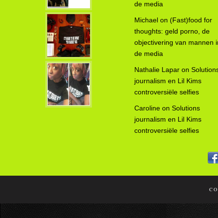
de media
Michael
on
(Fast)food for
thoughts: geld porno, de
objectivering van mannen i
de media
Nathalie Lapar
on
Solution
journalism en Lil Kims
controversiële selfies
Caroline
on
Solutions
journalism en Lil Kims
controversiële selfies
CO