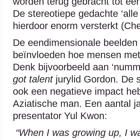
worden terug gebracht tot één 
De stereotiepe gedachte ‘alle 
hierdoor enorm versterkt (Che
De eendimensionale beelden
beïnvloeden hoe mensen met a
Denk bijvoorbeeld aan ‘numme
got talent
jurylid Gordon. De 
ook een negatieve impact heb
Aziatische man. Een aantal j
presentator Yul Kwon:
“When I was growing up, I w