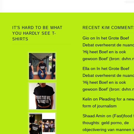
IT'S HARD TO BE WHAT
RECENT KIM COMMENT
YOU HARDLY SEE T-
Gio
on
In het Grote Boef
SHIRTS
Debat overheerst de nuanc
‘Hij heet Boef en is ook
gewoon Boef’ (bron: dvhn.n
Ella
on
In het Grote Boef
Debat overheerst de nuanc
‘Hij heet Boef en is ook
gewoon Boef’ (bron: dvhn.n
Kelin
on
Pleading for a ne
form of journalism
Shaad Amin
on
(Fast)food 
thoughts: geld porno, de
objectivering van mannen i